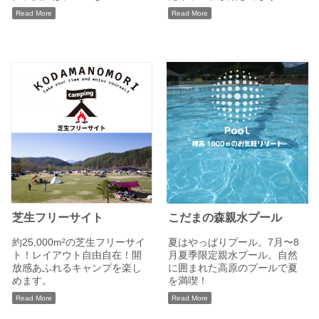
Read More
Read More
芝生フリーサイト
こだまの森親水プール
約25,000m²の芝生フリーサイ
夏はやっぱりプール。7月〜8
ト！レイアウト自由自在！開
月夏季限定親水プール。自然
放感あふれるキャンプを楽し
に囲まれた高原のプールで夏
めます。
を満喫！
Read More
Read More