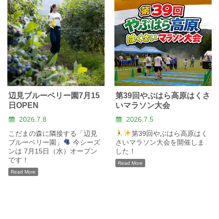
辺見ブルーベリー園7月15
第39回やぶはら高原はくさ
日OPEN
いマラソン大会
2026.7.8
2026.7.5
こだまの森に隣接する「辺見
第39回やぶはら高原はく
ブルーベリー園」
今シーズ
さいマラソン大会を開催しま
ンは 7月15日（水）オープン
した！
です！
Read More
Read More