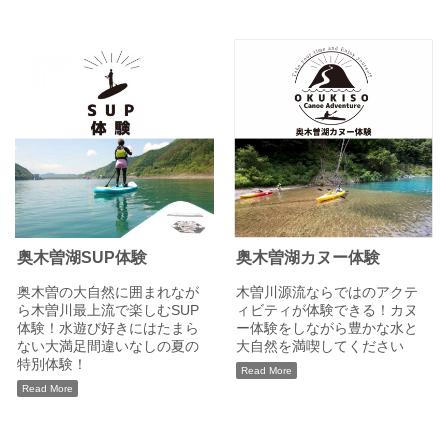
奥木曽湖SUP体験
奥木曽湖カヌー体験
奥木曽の大自然に囲まれなが
木曽川源流ならではのアクテ
ら木曽川最上流で楽しむSUP
ィビティが体験できる！カヌ
体験！水遊び好きにはたまら
ー体験をしながら豊かな水と
ない大満足間違いなしの夏の
大自然を満喫してください
特別体験！
Read More
Read More