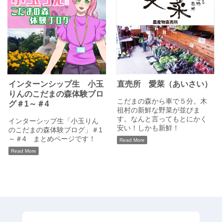
インターンシップ生 小玉
直売所 愛菜（あいさい）
りんのこだまの森体験ブロ
こだまの森から車で５分。木
グ＃1～＃4
祖村の新鮮な野菜が並びま
す。なんと言ってもとにかく
インターシップ生「小玉りん
安い！しかも新鮮！
のこだまの森体験ブログ」＃1
～＃4 まとめページです！
Read More
Read More