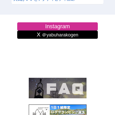
Instagram
X
＠yabuharakogen