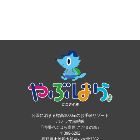
公園に泊まる標高1000mのお手軽リゾート
パノラマ深呼吸
『信州やぶはら高原 こだまの森』
〒399-6202
長野県木曽郡木祖村小木曽3362