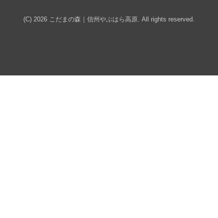
(C) 2026
こだまの森｜信州やぶはら高原
. All rights reserved.