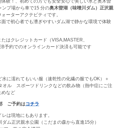
別体験！、初めての方でも安全安心で美しい水と奥木曽
ンプ場から車で15 分の
奥木曽湖（味噌川ダム）正沢親
ウォーターアクテビティです。
水面で初心者でも漕ぎやすいダム湖で静かな環境で体験
はクレジットカード（VISA,MASTER、
い。WEB予約でのオンラインカード決済も可能です
など水に濡れてもいい服（速乾性の化繊の服でもOK）＋
タオル スポーツドリンクなどの飲み物（熱中症にご注
止めなど
部
ご予約は
コチラ
イレは現地にもあります。
川ダム正沢親水公園（こだまの森から直進15分）