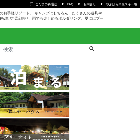
こだまの森通信
FAQ
お問合せ
やぶはら高原スキー場
ｍのお手軽リゾート。 キャンプはもちろん、たくさんの遊具や
自転車 や渓流釣り、雨でも楽しめるボルダリング、夏にはプー