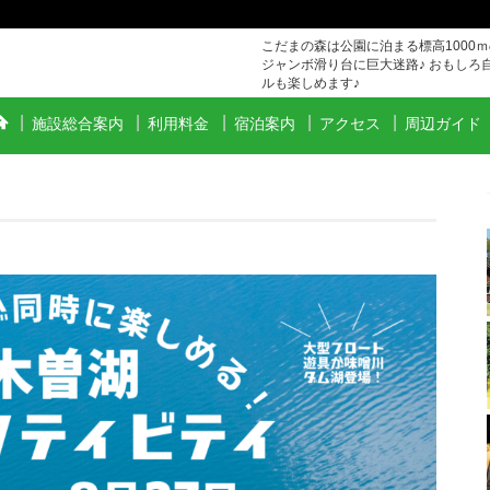
こだまの森は公園に泊まる標高1000
ジャンボ滑り台に巨大迷路♪ おもしろ
ルも楽しめます♪
施設総合案内
利用料金
宿泊案内
アクセス
周辺ガイド