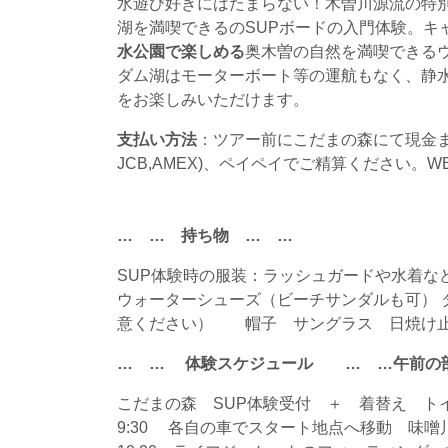
水遊び好きにはたまらない！木曽川源流の特
湖を満喫できるのSUPボードの入門体験。キャ
水公園で楽しめる
奥木曽の自然を満喫できる
ダム湖はモーターボート等の運航もなく、静
をお楽しみいただけます。
支払い方法
：ツアー前にこだまの森にて現金また
JCB,AMEX)、ペイペイでご精算くださ
… … 持ち物 … …
SUP体験時の服装：ラッシュガードや水着
ウォーターシューズ（ビーチサンダルも可） 
意ください） 帽子 サングラス 日焼け
… … 体験スケジュール … …午前の
こだまの森 SUP体験受付 ＋ 着替え ト
9:30 各自の車でスタート地点へ移動 味噌