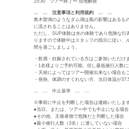
15:30 ツアー終了〜 現地解散
… … 注意事項と利用規約 … …
奥木曽湖のようなダム湖は風の影響はあるも
に流されることはありません。
ただし、SUP体験は水の体験であり危険な行
りますので体験中はスタッフの指示に従い、
間を過ごしましょう。
・飲酒・妊娠されている方はご参加いただけ
・1名様よりご予約可能。但し最低催行人数
・天候によってはツアー開催出来ない場合も
・発熱、体調のすぐれない方、当日体温が37
… … 中止基準 … …
※事前に中止を判断した場合は連絡いたしま
●当日、または、ツアー中でも中止になる場
●その他、主催者側で危険だと判断した場合
●最小催行人数（3名）に達していない場合