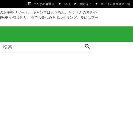
こだまの森通信
FAQ
お問合せ
やぶはら高原スキー場
ｍのお手軽リゾート。 キャンプはもちろん、たくさんの遊具や
自転車 や渓流釣り、雨でも楽しめるボルダリング、夏にはプー