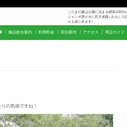
こだまの森は公園に泊まる標高1000
ジャンボ滑り台に巨大迷路♪ おもしろ
ルも楽しめます♪
施設総合案内
利用料金
宿泊案内
アクセス
周辺ガイド
たりの気候ですね！