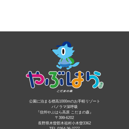
公園に泊まる標高1000mのお手軽リゾート
パノラマ深呼吸
『信州やぶはら高原 こだまの森』
〒399-6202
長野県木曽郡木祖村小木曽3362
TEL 0264-36-2777