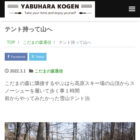
テント持って山へ
TOP
こだまの森通信
テント持って山へ
Facebook
Twitter
2022.3.1
こだまの森通信
こだまの森に隣接するやぶはら高原スキー場の山頂からス
ノーシューを履いて歩く事１時間
前からやってみたかった雪山テント泊