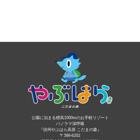
公園に泊まる標高1000mのお手軽リゾート
パノラマ深呼吸
『信州やぶはら高原 こだまの森』
〒399-6202