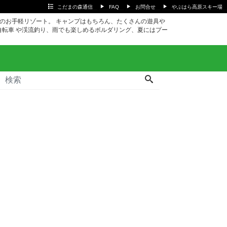
こだまの森通信
FAQ
お問合せ
やぶはら高原スキー場
ｍのお手軽リゾート。 キャンプはもちろん、たくさんの遊具や
自転車 や渓流釣り、雨でも楽しめるボルダリング、夏にはプー