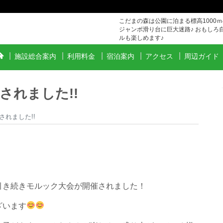
こだまの森は公園に泊まる標高1000
ジャンボ滑り台に巨大迷路♪ おもしろ
ルも楽しめます♪
施設総合案内
利用料金
宿泊案内
アクセス
周辺ガイド
されました!!
れました!!
引き続きモルック大会が開催されました！
ざいます