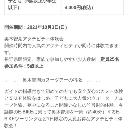
子ども（5歳以上小学生
以下）
4,000円(税込)
開催期間：2021年10月3日(日）
奥木曽湖アクテビティ体験会
開催時間内で人気のアクティビティが同時に体験できま
す。
長野県民限定、家族で参加しやすい少人数制
定員25名
参加条件：5歳以上
… … 奥木曽湖カヌーツアーの特徴 … …
ガイドの指導付きで初めての方でも安全安心のカヌー体験
とＳＵＰ体験をはじめ、子どもに大人気のウォーターチュ
ーブ体験、夢中になること間違いなしの竹弓射的体験、今
話題のE-BIKEに乗って奥木曽湖を一周（約40分）するE-
BIKEツーリングなど1日限定の大変お得なアクテビティ体
験会！