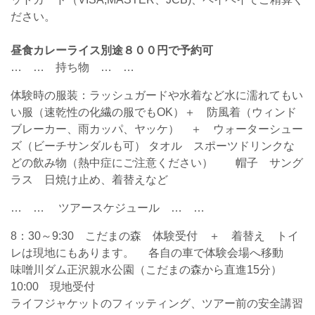
ださい。
昼食カレーライス別途８００円で予約可
… … 持ち物 … …
体験時の服装：ラッシュガードや水着など水に濡れてもい
い服（速乾性の化繊の服でもOK）＋ 防風着（ウィンド
ブレーカー、雨カッパ、ヤッケ） ＋ ウォーターシュー
ズ（ビーチサンダルも可） タオル スポーツドリンクな
どの飲み物（熱中症にご注意ください） 帽子 サング
ラス 日焼け止め、着替えなど
… … ツアースケジュール … …
8：30～9:30 こだまの森 体験受付 ＋ 着替え トイ
レは現地にもあります。 各自の車で体験会場へ移動
味噌川ダム正沢親水公園（こだまの森から直進15分）
10:00 現地受付
ライフジャケットのフィッティング、ツアー前の安全講習