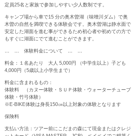
定員25名と家族で参加しやすい少人数制です。
キャンプ場から車で15 分の奥木曽湖（味噌川ダム）で奥
木曽の自然を満喫できる体験会です。奥木曽湖は静水面で
安定した湖面を進む事ができるため初心者や初めての方で
もすぐに湖面にでて進むことができます。
… … 体験料金について … …
料金：１名あたり 大人 5,000円 （中学生以上）子ども
4,000円（5歳以上小学生まで）
料金に含まれるもの：
体験料 （カヌー体験・ＳＵＰ体験・ウォーターチューブ
体験・竹弓体験）
※E-BIKE体験は身長150㎝以上対象の体験となります
保険料
支払い方法：ツアー前にこだまの森にて現金またはクレジ
ットカード（VISA,MASTER、JCB)、ペイペイでご精算く