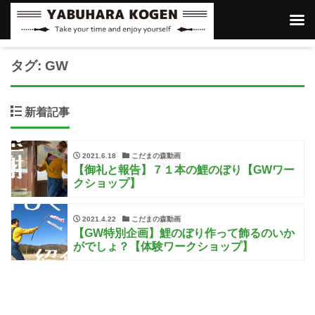
タグ:
GW
新着記事
2021.6.18
こだまの森動画
【御礼と報告】７１本の鯉のぼり【GWワー
クショップ】
2021.4.22
こだまの森動画
【GW特別企画】鯉のぼり作って飾るのいか
がでしょ？【体験ワークショップ】