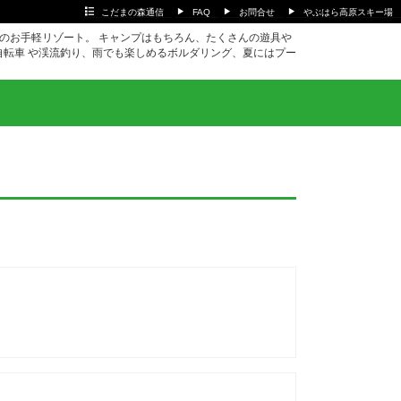
こだまの森通信
FAQ
お問合せ
やぶはら高原スキー場
ｍのお手軽リゾート。 キャンプはもちろん、たくさんの遊具や
自転車 や渓流釣り、雨でも楽しめるボルダリング、夏にはプー