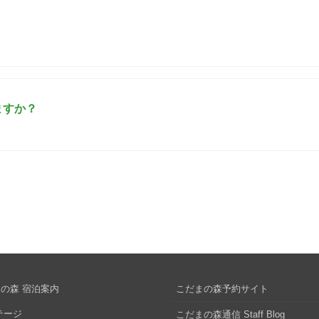
ますか？
の森 宿泊案内
こだまの森予約サイト
テージ
こだまの森通信 Staff Blog