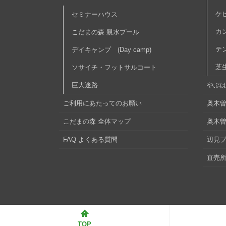
ケ
セミナーハウス
カ
こだまの森 親水プール
テ
デイキャンプ (Day camp)
芝
ソサイチ・フットサルコート
巨大迷路
やぶ
ご利用にあたってのお願い
奥木曽
こだまの森 全体マップ
奥木
FAQ よくある質問
辺見
直売所
TOP