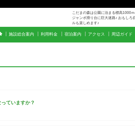
こだまの森は公園に泊まる標高1000
ジャンボ滑り台に巨大迷路♪ おもしろ
ルも楽しめます♪
施設総合案内
利用料金
宿泊案内
アクセス
周辺ガイド
なっていますか？