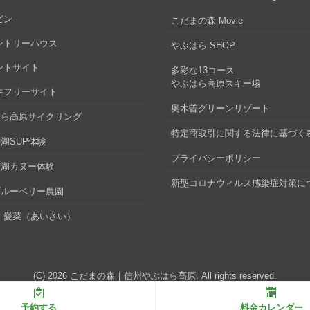
ビン
こだまの森 Movie
ントリーハウス
やぶはら SHOP
ントサイト
多彩な13コース
やぶはら高原スキー場
生フリーサイト
奥木曽グリーンリゾート
はら高原サイクリング
特定商取引に関する法律に基づく
湖SUP体験
プライバシーポリシー
曽湖カヌー体験
新型コロナウィルス感染症対策に
ブルーベリー農園
 愛菜（あいさい）
(C) 2026
こだまの森｜信州やぶはら高原
. All rights reserved.
予約する
料金カレンダー