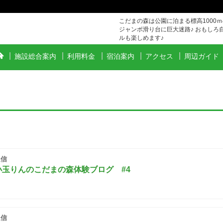
こだまの森は公園に泊まる標高1000
ジャンボ滑り台に巨大迷路♪ おもしろ
ルも楽しめます♪
施設総合案内
利用料金
宿泊案内
アクセス
周辺ガイド
信
玉りんのこだまの森体験ブログ #4
信