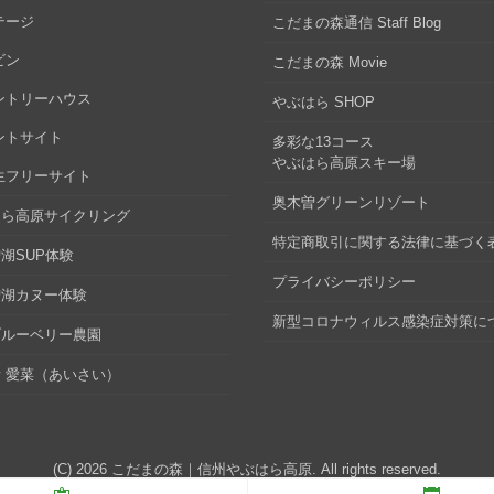
テージ
こだまの森通信 Staff Blog
ビン
こだまの森 Movie
ントリーハウス
やぶはら SHOP
ントサイト
多彩な13コース
やぶはら高原スキー場
生フリーサイト
奥木曽グリーンリゾート
はら高原サイクリング
特定商取引に関する法律に基づく
湖SUP体験
プライバシーポリシー
曽湖カヌー体験
新型コロナウィルス感染症対策に
ブルーベリー農園
 愛菜（あいさい）
(C) 2026
こだまの森｜信州やぶはら高原
. All rights reserved.