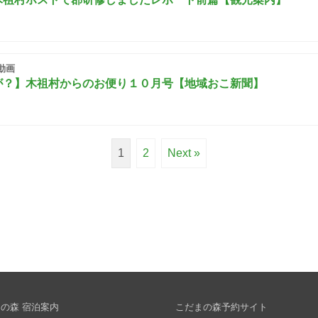
動画
が？】木祖村からのお便り１０月号【地域おこ新聞】
1
2
Next »
の森 宿泊案内
こだまの森予約サイト