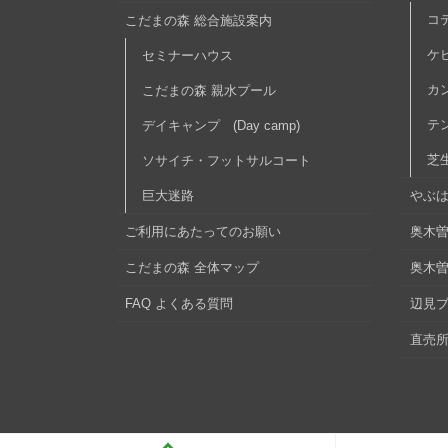
コ
こだまの森 総合施設案内
ケ
セミナーハウス
カ
こだまの森 親水プール
テ
デイキャンプ (Day camp)
芝
ソサイチ・フットサルコート
巨大迷路
やぶ
ご利用にあたってのお願い
奥木曽
こだまの森 全体マップ
奥木
FAQ よくある質問
辺見
直売所