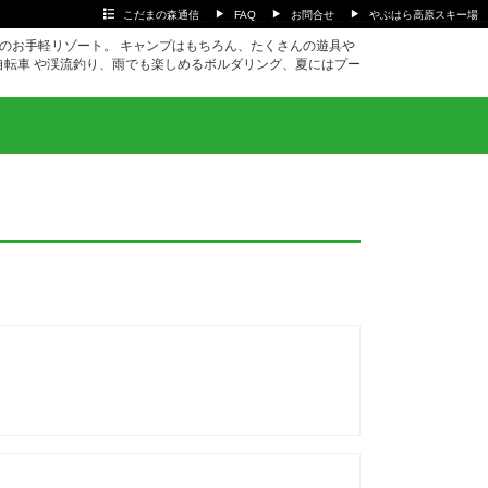
こだまの森通信
FAQ
お問合せ
やぶはら高原スキー場
ｍのお手軽リゾート。 キャンプはもちろん、たくさんの遊具や
自転車 や渓流釣り、雨でも楽しめるボルダリング、夏にはプー