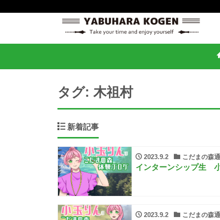
タグ:
木祖村
新着記事
2023.9.2
こだまの森通
インターンシップ生 小
2023.9.2
こだまの森通